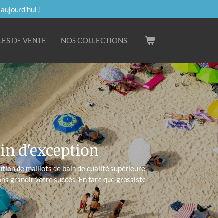
ujourd'hui !
ES DE VENTE
NOS COLLECTIONS
ain d'exception
ution de maillots de bain de qualité supérieure
ons grandir votre succès. En tant que grossiste