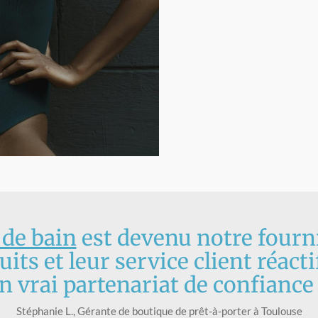
 de bain
est devenu notre fourni
uits et leur service client réact
n vrai partenariat de confiance 
Stéphanie L., Gérante de boutique de prêt-à-porter à Toulouse