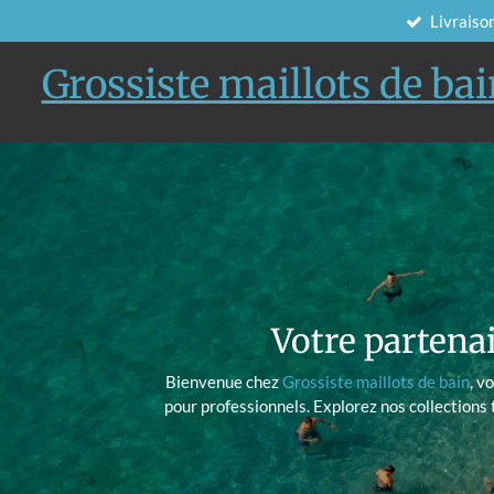
Passer
Livraison
au
contenu
principal
Grossiste maillots de ba
Votre partenai
Bienvenue chez
Grossiste maillots de bain
, v
pour professionnels. Explorez nos collections 