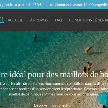
 gratuite à partir de 250 €
Commandé avant 12h00, expédié a
in
ACCUEIL
À PROPOS
FAQ
CONDITIONS GÉNÉRAL
re idéal pour des maillots de b
otre partenaire de confiance. Nous sommes spécialisés dans la distrib
tendance et profitez d'un service client irréprochable. Ensemble, fais
maillot de bain, nous sommes ravis de vous accompagner.
Découvrir nos collections