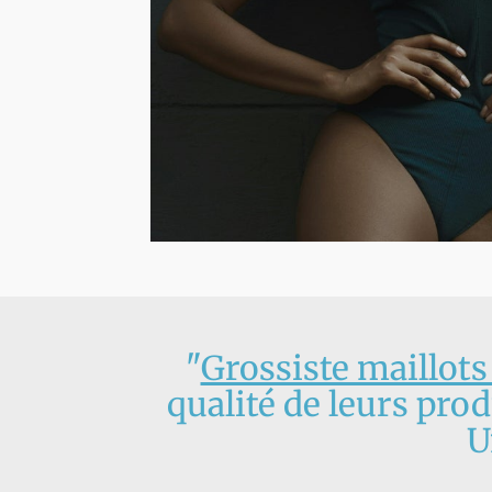
"
Grossiste maillots
qualité de leurs prod
U