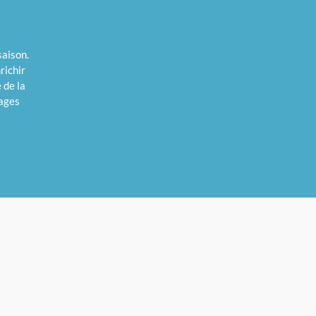
saison.
richir
 de la
vages